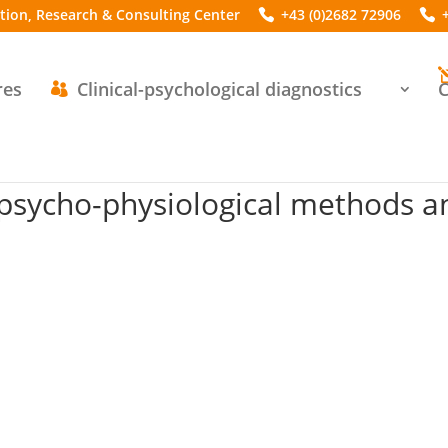
ation, Research & Consulting Center
+43 (0)2682 72906
res
Clinical-psychological diagnostics
C
h psycho-physiological methods a