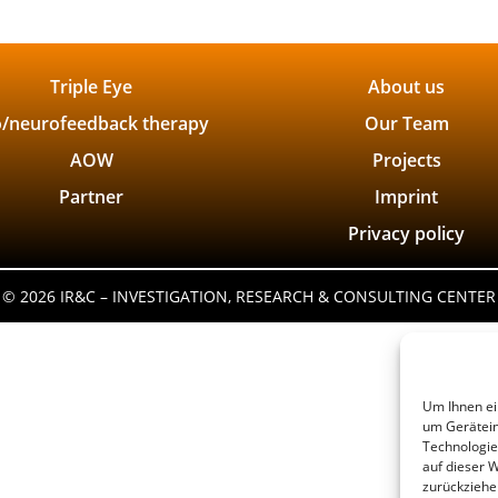
Triple Eye
About us
o/neurofeedback therapy
Our Team
AOW
Projects
Partner
Imprint
Privacy policy
©
2026 IR&C – INVESTIGATION, RESEARCH & CONSULTING CENTER
Um Ihnen ei
um Gerätein
Technologie
auf dieser 
zurückziehe