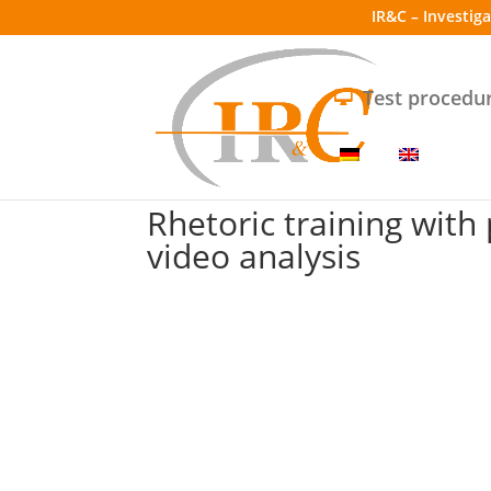
IR&C – Investig
Test procedu
Rhetoric training wit
video analysis