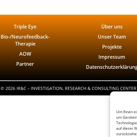
Triple Eye
Über uns
Bio-/Neurofeedback-
Unser Team
Therapie
Projekte
AOW
Impressum
Partner
Datenschutzerklärun
©
2026 IR&C – INVESTIGATION, RESEARCH & CONSULTING CENTER
Um Ihnen ei
um Gerätein
Technologie
auf dieser 
zurückziehe